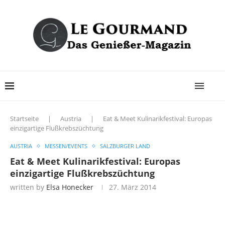
Startseite
|
Austria
|
Eat & Meet Kulinarikfestival: Europas
einzigartige Flußkrebszüchtung
AUSTRIA
MESSEN/EVENTS
SALZBURGER LAND
Eat & Meet Kulinarikfestival: Europas
einzigartige Flußkrebszüchtung
written by
Elsa Honecker
27. März 2014