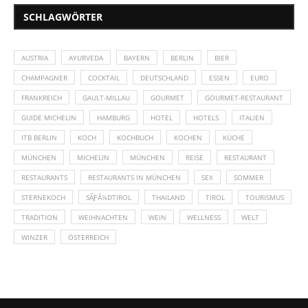
SCHLAGWÖRTER
AUSTRIA
AYURVEDA
BAYERN
BERLIN
BIER
CHAMPAGNER
COCKTAIL
DEUTSCHLAND
ESSEN
EURO
FRANKREICH
GAULT-MILLAU
GOURMET
GOURMET-RESTAURANT
GUIDE MICHELIN
HAMBURG
HOTEL
HOTELS
ITALIEN
ITB BERLIN
KOCH
KOCHBUCH
KOCHEN
KÜCHE
MÜNCHEN
MICHELIN
MÜNCHEN
REISE
RESTAURANT
RESTAURANTS
RESTAURANTS IN MÜNCHEN
SEX
SOMMER
STERNEKOCH
SÃƑÂ¼DTIROL
THAILAND
TIROL
TOURISMUS
TRADITION
WEIHNACHTEN
WEIN
WELLNESS
WELT
WINZER
ÖSTERREICH