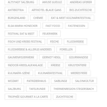
ALTSTADT SALZBURG
AMUSE GUEULE
ANDREAS GFERER
ANTIBIOTIKA
ARTHOTEL BLAUE GANS
BIO-ZUCHTFISCHE
BURGENLAND
CHEMIE
EAT & MEET KULINARIKFESTIVAL
ELSA-MARIA HONECKER
FAST FOOD
FASTENESSEN
FESTIVAL EAT & MEET
FEUERWERK
FISCH UND KREBS FESTIVAL
FISCHE
FLUSSKREBSE
FLUSSKREBSE & ALLERLEI ANDERES
FORELLEN
GAUMENFEUERWERK
GERNOT HEIGL
GOURMANDISE
INDOOR-KREISLAUFANLAGE
KREBSE
KRUSTENTIERE
KULINARIK-SZENE
KULINARIKFESTIVAL
MEERESTIERE
MOZART
PATRIZIERHAUS
SAIBLINGE
SALONKULTUR
SALZBURG
TAFELRUNDE
THERMENREGION STEGERSBACH
TROPHÉE GOURMET A LA CARTE
ZUCHTFISCHE