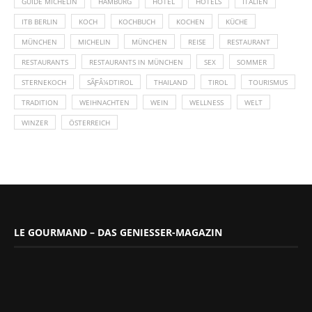
GUIDE MICHELIN
HAMBURG
HOTEL
HOTELS
ITALIEN
ITB BERLIN
KOCH
KOCHBUCH
KOCHEN
KÜCHE
MÜNCHEN
MICHELIN
MÜNCHEN
REISE
RESTAURANT
RESTAURANTS
RESTAURANTS IN MÜNCHEN
SEX
SOMMER
STERNEKOCH
SÃƑÂ¼DTIROL
THAILAND
TIROL
TOURISMUS
TRADITION
WEIHNACHTEN
WEIN
WELLNESS
WELT
WINZER
ÖSTERREICH
LE GOURMAND – DAS GENIESSER-MAGAZIN