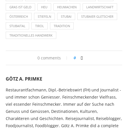
GRAS IST GELD
HEU
HEUMACHEN
LANDWIRTSCHAFT
ÖSTERREICH
STIEFELN
STUBAI
STUBAIER GLETSCHER
STUBAITAL
TIROL
TRADITION
TRADITIONELLES HANDWERK
0 comments
0
GÖTZ A. PRIMKE
Restaurantfachmann, Dipl.-Betriebswirt (FH) und Journalist -
und immer schon Geniesser. Feinschmeckender Vielfrass,
viel essender Feinschmecker. Immer auf der Suche nach
Genuss und Genüssen, Destinationen, Kulturen,
Charakteren und Geschichten. Reisejournalist, Reiseblogger,
Foodjournalist, Foodblogger. Götz A. Primke did a complete