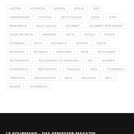
AUSTRIA
AYURVEDA
BAYERN
BERLIN
BIER
CHAMPAGNER
COCKTAIL
DEUTSCHLAND
ESSEN
EURO
FRANKREICH
GAULT-MILLAU
GOURMET
GOURMET-RESTAURANT
GUIDE MICHELIN
HAMBURG
HOTEL
HOTELS
ITALIEN
ITB BERLIN
KOCH
KOCHBUCH
KOCHEN
KÜCHE
MÜNCHEN
MICHELIN
MÜNCHEN
REISE
RESTAURANT
RESTAURANTS
RESTAURANTS IN MÜNCHEN
SEX
SOMMER
STERNEKOCH
SÃƑÂ¼DTIROL
THAILAND
TIROL
TOURISMUS
TRADITION
WEIHNACHTEN
WEIN
WELLNESS
WELT
WINZER
ÖSTERREICH
LE GOURMAND – DAS GENIESSER-MAGAZIN