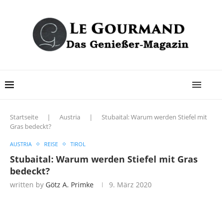
Startseite
|
Austria
|
Stubaital: Warum werden Stiefel mit
Gras bedeckt?
AUSTRIA
REISE
TIROL
Stubaital: Warum werden Stiefel mit Gras
bedeckt?
written by
Götz A. Primke
9. März 2020