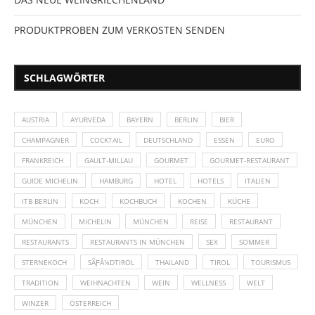
PRODUKTPROBEN ZUM VERKOSTEN SENDEN
SCHLAGWÖRTER
AUSTRIA
AYURVEDA
BAYERN
BERLIN
BIER
CHAMPAGNER
COCKTAIL
DEUTSCHLAND
ESSEN
EURO
FRANKREICH
GAULT-MILLAU
GOURMET
GOURMET-RESTAURANT
GUIDE MICHELIN
HAMBURG
HOTEL
HOTELS
ITALIEN
ITB BERLIN
KOCH
KOCHBUCH
KOCHEN
KÜCHE
MÜNCHEN
MICHELIN
MÜNCHEN
REISE
RESTAURANT
RESTAURANTS
RESTAURANTS IN MÜNCHEN
SEX
SOMMER
STERNEKOCH
SÃƑÂ¼DTIROL
THAILAND
TIROL
TOURISMUS
TRADITION
WEIHNACHTEN
WEIN
WELLNESS
WELT
WINZER
ÖSTERREICH