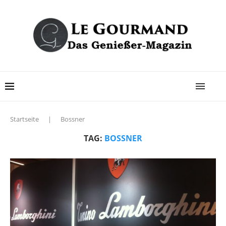
Startseite
|
Bossner
TAG:
BOSSNER