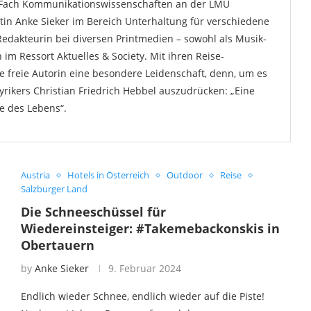
m Fach Kommunikationswissenschaften an der LMU
stin Anke Sieker im Bereich Unterhaltung für verschiedene
Redakteurin bei diversen Printmedien – sowohl als Musik-
 im Ressort Aktuelles & Society. Mit ihren Reise-
e freie Autorin eine besondere Leidenschaft, denn, um es
rikers Christian Friedrich Hebbel auszudrücken: „Eine
le des Lebens“.
Austria
Hotels in Österreich
Outdoor
Reise
Salzburger Land
Die Schneeschüssel für
Wiedereinsteiger: #Takemebackonskis in
Obertauern
by
Anke Sieker
9. Februar 2024
Endlich wieder Schnee, endlich wieder auf die Piste!