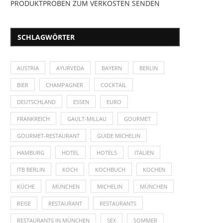
PRODUKTPROBEN ZUM VERKOSTEN SENDEN
SCHLAGWÖRTER
AUSTRIA
AYURVEDA
BAYERN
BERLIN
BIER
CHAMPAGNER
COCKTAIL
DEUTSCHLAND
ESSEN
EURO
FRANKREICH
GAULT-MILLAU
GOURMET
GOURMET-RESTAURANT
GUIDE MICHELIN
HAMBURG
HOTEL
HOTELS
ITALIEN
ITB BERLIN
KOCH
KOCHBUCH
KOCHEN
KÜCHE
MÜNCHEN
MICHELIN
MÜNCHEN
REISE
RESTAURANT
RESTAURANTS
RESTAURANTS IN MÜNCHEN
SEX
SOMMER