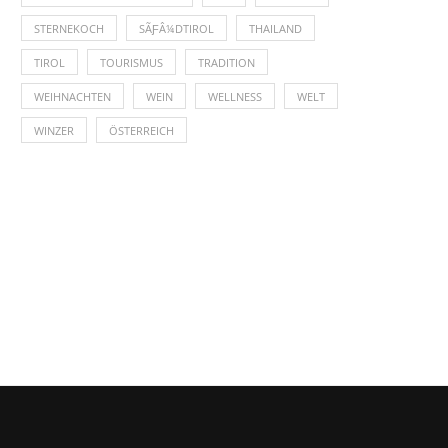
STERNEKOCH
SÃƑÂ¼DTIROL
THAILAND
TIROL
TOURISMUS
TRADITION
WEIHNACHTEN
WEIN
WELLNESS
WELT
WINZER
ÖSTERREICH