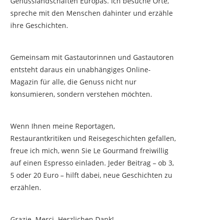
Genusslandschaften Europas. Ich besuche Orte,
spreche mit den Menschen dahinter und erzähle
ihre Geschichten.
Gemeinsam mit Gastautorinnen und Gastautoren
entsteht daraus ein unabhängiges Online-
Magazin für alle, die Genuss nicht nur
konsumieren, sondern verstehen möchten.
Wenn Ihnen meine Reportagen,
Restaurantkritiken und Reisegeschichten gefallen,
freue ich mich, wenn Sie Le Gourmand freiwillig
auf einen Espresso einladen. Jeder Beitrag – ob 3,
5 oder 20 Euro – hilft dabei, neue Geschichten zu
erzählen.
Grazie. Merci. Herzlichen Dank!