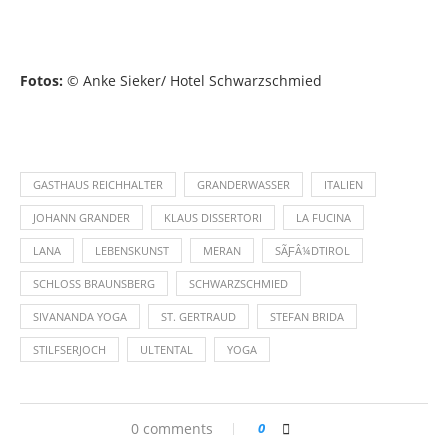
Fotos:
© Anke Sieker/ Hotel Schwarzschmied
GASTHAUS REICHHALTER
GRANDERWASSER
ITALIEN
JOHANN GRANDER
KLAUS DISSERTORI
LA FUCINA
LANA
LEBENSKUNST
MERAN
SÃƑÂ¼DTIROL
SCHLOSS BRAUNSBERG
SCHWARZSCHMIED
SIVANANDA YOGA
ST. GERTRAUD
STEFAN BRIDA
STILFSERJOCH
ULTENTAL
YOGA
0 comments
0