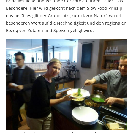
Brida köstliche und gesunde Gerichte auf Ihren Teller. Das
Besondere: Hier wird gekocht nach dem Slow Food-Prinzip –
das heißt, es gilt der Grundsatz „zurück zur Natur“, wobei
besonderen Wert auf die Nachhaltigkeit und den regionalen
Bezug von Zutaten und Speisen gelegt wird.