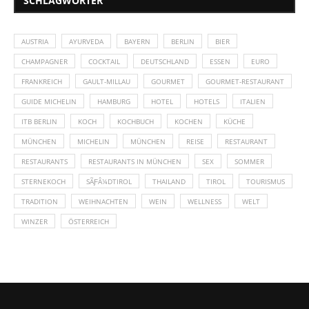
SCHLAGWÖRTER
AUSTRIA
AYURVEDA
BAYERN
BERLIN
BIER
CHAMPAGNER
COCKTAIL
DEUTSCHLAND
ESSEN
EURO
FRANKREICH
GAULT-MILLAU
GOURMET
GOURMET-RESTAURANT
GUIDE MICHELIN
HAMBURG
HOTEL
HOTELS
ITALIEN
ITB BERLIN
KOCH
KOCHBUCH
KOCHEN
KÜCHE
MÜNCHEN
MICHELIN
MÜNCHEN
REISE
RESTAURANT
RESTAURANTS
RESTAURANTS IN MÜNCHEN
SEX
SOMMER
STERNEKOCH
SÃƑÂ¼DTIROL
THAILAND
TIROL
TOURISMUS
TRADITION
WEIHNACHTEN
WEIN
WELLNESS
WELT
WINZER
ÖSTERREICH