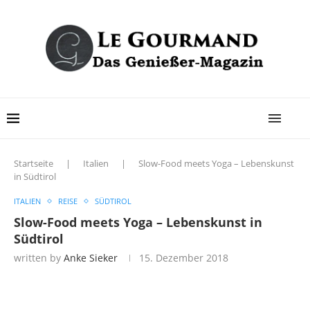
Startseite
|
Italien
|
Slow-Food meets Yoga – Lebenskunst
in Südtirol
ITALIEN
REISE
SÜDTIROL
Slow-Food meets Yoga – Lebenskunst in
Südtirol
written by
Anke Sieker
15. Dezember 2018