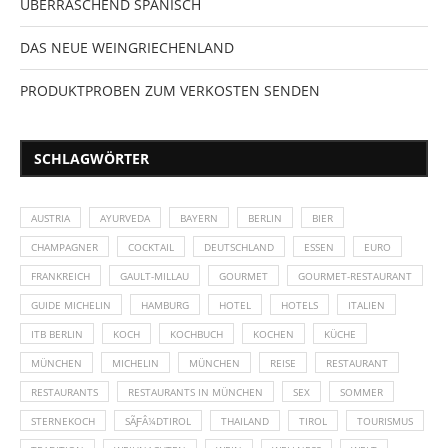
ÜBERRASCHEND SPANISCH
DAS NEUE WEINGRIECHENLAND
PRODUKTPROBEN ZUM VERKOSTEN SENDEN
SCHLAGWÖRTER
AUSTRIA
AYURVEDA
BAYERN
BERLIN
BIER
CHAMPAGNER
COCKTAIL
DEUTSCHLAND
ESSEN
EURO
FRANKREICH
GAULT-MILLAU
GOURMET
GOURMET-RESTAURANT
GUIDE MICHELIN
HAMBURG
HOTEL
HOTELS
ITALIEN
ITB BERLIN
KOCH
KOCHBUCH
KOCHEN
KÜCHE
MÜNCHEN
MICHELIN
MÜNCHEN
REISE
RESTAURANT
RESTAURANTS
RESTAURANTS IN MÜNCHEN
SEX
SOMMER
STERNEKOCH
SÃƑÂ¼DTIROL
THAILAND
TIROL
TOURISMUS