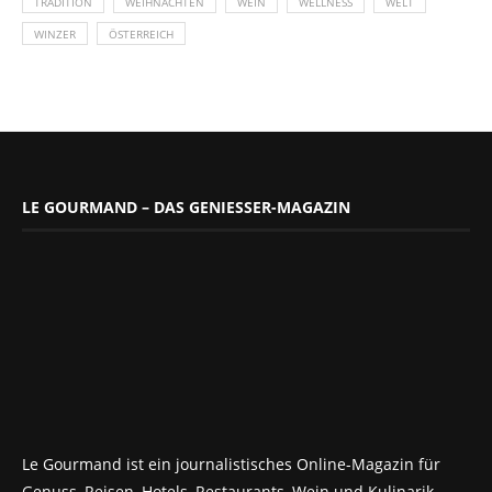
TRADITION
WEIHNACHTEN
WEIN
WELLNESS
WELT
WINZER
ÖSTERREICH
LE GOURMAND – DAS GENIESSER-MAGAZIN
Le Gourmand ist ein journalistisches Online-Magazin für
Genuss, Reisen, Hotels, Restaurants, Wein und Kulinarik.