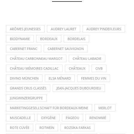
ARÔMES JEUNESSES
AUDREY LAURET
AUDREY PINDEFLEURS
BIODYNAMIE
BORDEAUX
BORDELAIS
CABERNET FRANC
CABERNET SAUVIGNON
CHÂTEAU CARBONNEAU MARGOT
CHÂTEAU LABADIE
CHÂTEAU MÉMOIRES CADILLAC
CHÂTEAUX
CIVB
DIVINO MÜNCHEN
ELSA MÉNARD
FEMMES DU VIN
GRANDS CRUS CLASSÉS
JEAN-JACQUES DUBOURDIEU
JUNGWINZERGRUPPE
MARKETINGGESELLSCHAFT FÜR BORDEAUX-WEINE
MERLOT
MUSCADELLE
OXYGÈNE
PAGEOU
RENOMMÉ
ROTE CUVÉE
ROTWEIN
ROZSIKA FARKAS