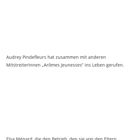
Audrey Pindefleurs hat zusammen mit anderen
MitstreiterInnen „Arômes Jeunesses“ ins Leben gerufen.
Elsa Ménard, die den Betrieb, den sie von den Eltern