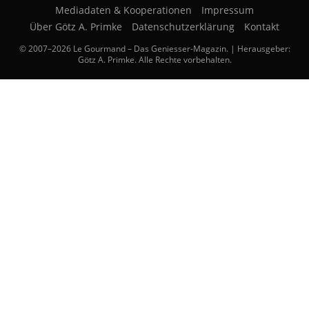
Mediadaten & Kooperationen
Impressum
Über Götz A. Primke
Datenschutzerklärung
Kontakt
© 2007–2026 Le Gourmand – Das Geniesser-Magazin. | Herausgeber:
Götz A. Primke. Alle Rechte vorbehalten.