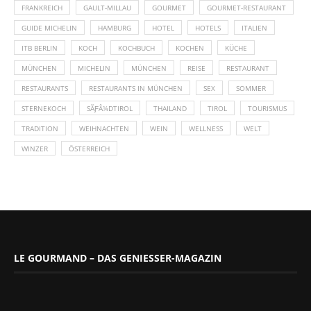
FRANKREICH
GAULT-MILLAU
GOURMET
GOURMET-RESTAURANT
GUIDE MICHELIN
HAMBURG
HOTEL
HOTELS
ITALIEN
ITB BERLIN
KOCH
KOCHBUCH
KOCHEN
KÜCHE
MÜNCHEN
MICHELIN
MÜNCHEN
REISE
RESTAURANT
RESTAURANTS
RESTAURANTS IN MÜNCHEN
SEX
SOMMER
STERNEKOCH
SÃƑÂ¼DTIROL
THAILAND
TIROL
TOURISMUS
TRADITION
WEIHNACHTEN
WEIN
WELLNESS
WELT
WINZER
ÖSTERREICH
LE GOURMAND – DAS GENIESSER-MAGAZIN