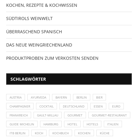
KOCHEN, REZEPTE & KOCHWISSEN
SÜDTIROLS WEINWELT
ÜBERRASCHEND SPANISCH
DAS NEUE WEINGRIECHENLAND
PRODUKTPROBEN ZUM VERKOSTEN SENDEN
SCHLAGWÖRTER
AUSTRIA
AYURVEDA
BAYERN
BERLIN
BIER
CHAMPAGNER
COCKTAIL
DEUTSCHLAND
ESSEN
EURO
FRANKREICH
GAULT-MILLAU
GOURMET
GOURMET-RESTAURANT
GUIDE MICHELIN
HAMBURG
HOTEL
HOTELS
ITALIEN
ITB BERLIN
KOCH
KOCHBUCH
KOCHEN
KÜCHE