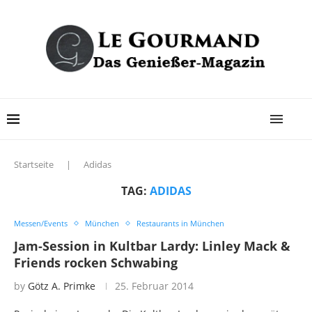
Startseite
|
Adidas
TAG:
ADIDAS
Messen/Events
München
Restaurants in München
Jam-Session in Kultbar Lardy: Linley Mack &
Friends rocken Schwabing
by
Götz A. Primke
25. Februar 2014