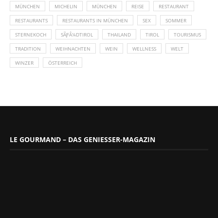
MÜNCHEN
MICHELIN
MÜNCHEN
REISE
RESTAURANT
RESTAURANTS
RESTAURANTS IN MÜNCHEN
SEX
SOMMER
STERNEKOCH
SÃƑÂ¼DTIROL
THAILAND
TIROL
TOURISMUS
TRADITION
WEIHNACHTEN
WEIN
WELLNESS
WELT
WINZER
ÖSTERREICH
LE GOURMAND – DAS GENIESSER-MAGAZIN