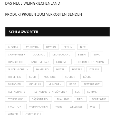
DAS NEUE WEINGRIECHENLAND
PRODUKTPROBEN ZUM VERKOSTEN SENDEN
SCHLAGWÖRTER
AUSTRIA
AYURVEDA
BAYERN
BERLIN
BIER
CHAMPAGNER
COCKTAIL
DEUTSCHLAND
ESSEN
EURO
FRANKREICH
GAULT-MILLAU
GOURMET
GOURMET-RESTAURANT
GUIDE MICHELIN
HAMBURG
HOTEL
HOTELS
ITALIEN
ITB BERLIN
KOCH
KOCHBUCH
KOCHEN
KÜCHE
MÜNCHEN
MICHELIN
MÜNCHEN
REISE
RESTAURANT
RESTAURANTS
RESTAURANTS IN MÜNCHEN
SEX
SOMMER
STERNEKOCH
SÃƑÂ¼DTIROL
THAILAND
TIROL
TOURISMUS
TRADITION
WEIHNACHTEN
WEIN
WELLNESS
WELT
WINZER
ÖSTERREICH