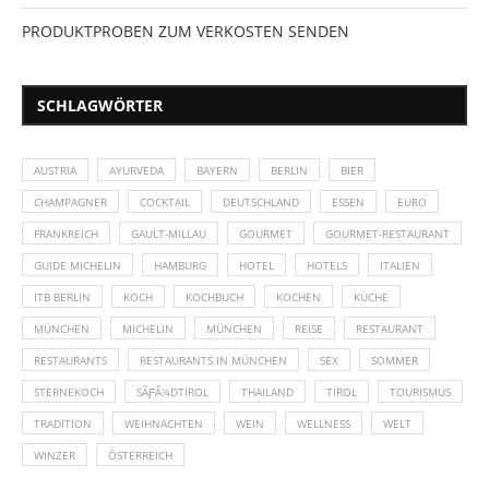
PRODUKTPROBEN ZUM VERKOSTEN SENDEN
SCHLAGWÖRTER
AUSTRIA
AYURVEDA
BAYERN
BERLIN
BIER
CHAMPAGNER
COCKTAIL
DEUTSCHLAND
ESSEN
EURO
FRANKREICH
GAULT-MILLAU
GOURMET
GOURMET-RESTAURANT
GUIDE MICHELIN
HAMBURG
HOTEL
HOTELS
ITALIEN
ITB BERLIN
KOCH
KOCHBUCH
KOCHEN
KÜCHE
MÜNCHEN
MICHELIN
MÜNCHEN
REISE
RESTAURANT
RESTAURANTS
RESTAURANTS IN MÜNCHEN
SEX
SOMMER
STERNEKOCH
SÃƑÂ¼DTIROL
THAILAND
TIROL
TOURISMUS
TRADITION
WEIHNACHTEN
WEIN
WELLNESS
WELT
WINZER
ÖSTERREICH