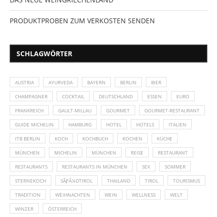
PRODUKTPROBEN ZUM VERKOSTEN SENDEN
SCHLAGWÖRTER
AUSTRIA
AYURVEDA
BAYERN
BERLIN
BIER
CHAMPAGNER
COCKTAIL
DEUTSCHLAND
ESSEN
EURO
FRANKREICH
GAULT-MILLAU
GOURMET
GOURMET-RESTAURANT
GUIDE MICHELIN
HAMBURG
HOTEL
HOTELS
ITALIEN
ITB BERLIN
KOCH
KOCHBUCH
KOCHEN
KÜCHE
MÜNCHEN
MICHELIN
MÜNCHEN
REISE
RESTAURANT
RESTAURANTS
RESTAURANTS IN MÜNCHEN
SEX
SOMMER
STERNEKOCH
SÃƑÂ¼DTIROL
THAILAND
TIROL
TOURISMUS
TRADITION
WEIHNACHTEN
WEIN
WELLNESS
WELT
WINZER
ÖSTERREICH