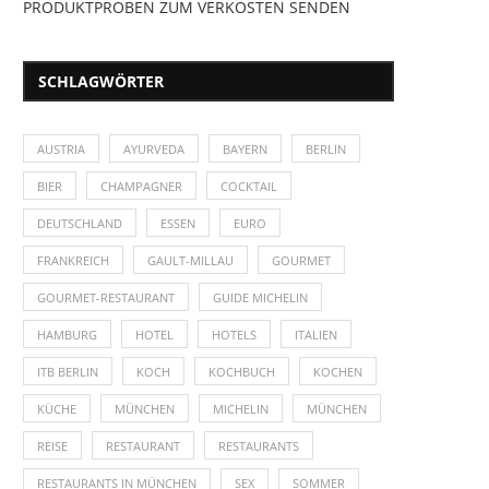
PRODUKTPROBEN ZUM VERKOSTEN SENDEN
SCHLAGWÖRTER
AUSTRIA
AYURVEDA
BAYERN
BERLIN
BIER
CHAMPAGNER
COCKTAIL
DEUTSCHLAND
ESSEN
EURO
FRANKREICH
GAULT-MILLAU
GOURMET
GOURMET-RESTAURANT
GUIDE MICHELIN
HAMBURG
HOTEL
HOTELS
ITALIEN
ITB BERLIN
KOCH
KOCHBUCH
KOCHEN
KÜCHE
MÜNCHEN
MICHELIN
MÜNCHEN
REISE
RESTAURANT
RESTAURANTS
RESTAURANTS IN MÜNCHEN
SEX
SOMMER