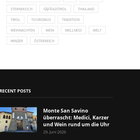
STERNEKOCH
SÃƑÂ¼DTIROL
THAILAND
TIROL
TOURISMUS
TRADITION
WEIHNACHTEN
WEIN
WELLNESS
WELT
WINZER
ÖSTERREICH
RECENT POSTS
Monte San Savino
überrascht: Medici, Karzer
und Wein rund um die Uhr
29. Juni 2026