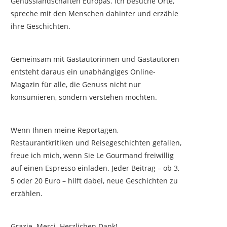
Genusslandschaften Europas. Ich besuche Orte,
spreche mit den Menschen dahinter und erzähle
ihre Geschichten.
Gemeinsam mit Gastautorinnen und Gastautoren
entsteht daraus ein unabhängiges Online-
Magazin für alle, die Genuss nicht nur
konsumieren, sondern verstehen möchten.
Wenn Ihnen meine Reportagen,
Restaurantkritiken und Reisegeschichten gefallen,
freue ich mich, wenn Sie Le Gourmand freiwillig
auf einen Espresso einladen. Jeder Beitrag – ob 3,
5 oder 20 Euro – hilft dabei, neue Geschichten zu
erzählen.
Grazie. Merci. Herzlichen Dank!