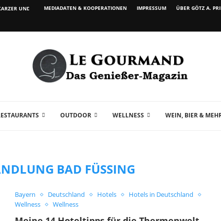
MEDIADATEN & KOOPERATIONEN
IMPRESSUM
ÜBER GÖTZ A. PR
ARZER UND WEIN...
RESTAURANTS
OUTDOOR
WELLNESS
WEIN, BIER & MEH
NDLUNG BAD FÜSSING
Bayern
Deutschland
Hotels
Hotels in Deutschland
Wellness
Wellness
Meine 14 Hoteltipps für die Thermenwelt