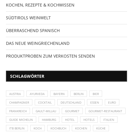
KOCHEN, REZEPTE & KOCHWISSEN
SÜDTIROLS WEINWELT
ÜBERRASCHEND SPANISCH
DAS NEUE WEINGRIECHENLAND
PRODUKTPROBEN ZUM VERKOSTEN SENDEN
SCHLAGWÖRTER
AUSTRIA
AYURVEDA
BAYERN
BERLIN
BIER
CHAMPAGNER
COCKTAIL
DEUTSCHLAND
ESSEN
EURO
FRANKREICH
GAULT-MILLAU
GOURMET
GOURMET-RESTAURANT
GUIDE MICHELIN
HAMBURG
HOTEL
HOTELS
ITALIEN
ITB BERLIN
KOCH
KOCHBUCH
KOCHEN
KÜCHE