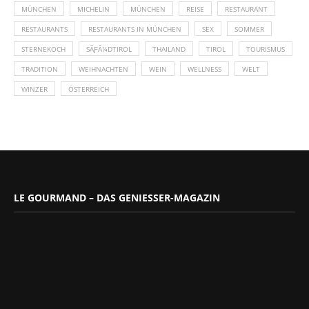
MÜNCHEN
MICHELIN
MÜNCHEN
REISE
RESTAURANT
RESTAURANTS
RESTAURANTS IN MÜNCHEN
SEX
SOMMER
STERNEKOCH
SÃƑÂ¼DTIROL
THAILAND
TIROL
TOURISMUS
TRADITION
WEIHNACHTEN
WEIN
WELLNESS
WELT
WINZER
ÖSTERREICH
LE GOURMAND – DAS GENIESSER-MAGAZIN