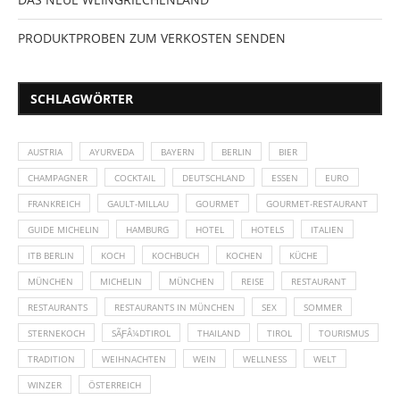
PRODUKTPROBEN ZUM VERKOSTEN SENDEN
SCHLAGWÖRTER
AUSTRIA
AYURVEDA
BAYERN
BERLIN
BIER
CHAMPAGNER
COCKTAIL
DEUTSCHLAND
ESSEN
EURO
FRANKREICH
GAULT-MILLAU
GOURMET
GOURMET-RESTAURANT
GUIDE MICHELIN
HAMBURG
HOTEL
HOTELS
ITALIEN
ITB BERLIN
KOCH
KOCHBUCH
KOCHEN
KÜCHE
MÜNCHEN
MICHELIN
MÜNCHEN
REISE
RESTAURANT
RESTAURANTS
RESTAURANTS IN MÜNCHEN
SEX
SOMMER
STERNEKOCH
SÃƑÂ¼DTIROL
THAILAND
TIROL
TOURISMUS
TRADITION
WEIHNACHTEN
WEIN
WELLNESS
WELT
WINZER
ÖSTERREICH