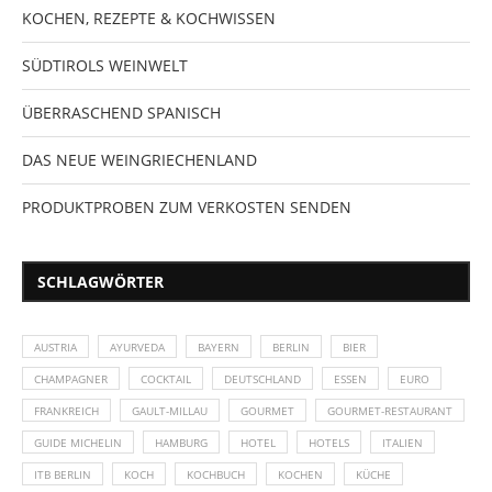
KOCHEN, REZEPTE & KOCHWISSEN
SÜDTIROLS WEINWELT
ÜBERRASCHEND SPANISCH
DAS NEUE WEINGRIECHENLAND
PRODUKTPROBEN ZUM VERKOSTEN SENDEN
SCHLAGWÖRTER
AUSTRIA
AYURVEDA
BAYERN
BERLIN
BIER
CHAMPAGNER
COCKTAIL
DEUTSCHLAND
ESSEN
EURO
FRANKREICH
GAULT-MILLAU
GOURMET
GOURMET-RESTAURANT
GUIDE MICHELIN
HAMBURG
HOTEL
HOTELS
ITALIEN
ITB BERLIN
KOCH
KOCHBUCH
KOCHEN
KÜCHE