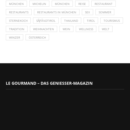
MÜNCHEN
MICHELIN
MÜNCHEN
REISE
RESTAURANT
RESTAURANTS
RESTAURANTS IN MÜNCHEN
SEX
SOMMER
STERNEKOCH
SÃƑÂ¼DTIROL
THAILAND
TIROL
TOURISMUS
TRADITION
WEIHNACHTEN
WEIN
WELLNESS
WELT
WINZER
ÖSTERREICH
LE GOURMAND – DAS GENIESSER-MAGAZIN