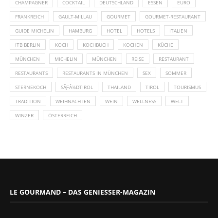
CHAMPAGNER
COCKTAIL
DEUTSCHLAND
ESSEN
EURO
FRANKREICH
GAULT-MILLAU
GOURMET
GOURMET-RESTAURANT
GUIDE MICHELIN
HAMBURG
HOTEL
HOTELS
ITALIEN
ITB BERLIN
KOCH
KOCHBUCH
KOCHEN
KÜCHE
MÜNCHEN
MICHELIN
MÜNCHEN
REISE
RESTAURANT
RESTAURANTS
RESTAURANTS IN MÜNCHEN
SEX
SOMMER
STERNEKOCH
SÃƑÂ¼DTIROL
THAILAND
TIROL
TOURISMUS
TRADITION
WEIHNACHTEN
WEIN
WELLNESS
WELT
WINZER
ÖSTERREICH
LE GOURMAND – DAS GENIESSER-MAGAZIN