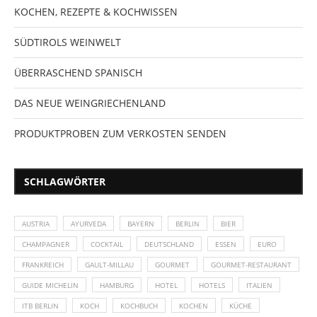
KOCHEN, REZEPTE & KOCHWISSEN
SÜDTIROLS WEINWELT
ÜBERRASCHEND SPANISCH
DAS NEUE WEINGRIECHENLAND
PRODUKTPROBEN ZUM VERKOSTEN SENDEN
SCHLAGWÖRTER
AUSTRIA
AYURVEDA
BAYERN
BERLIN
BIER
CHAMPAGNER
COCKTAIL
DEUTSCHLAND
ESSEN
EURO
FRANKREICH
GAULT-MILLAU
GOURMET
GOURMET-RESTAURANT
GUIDE MICHELIN
HAMBURG
HOTEL
HOTELS
ITALIEN
ITB BERLIN
KOCH
KOCHBUCH
KOCHEN
KÜCHE