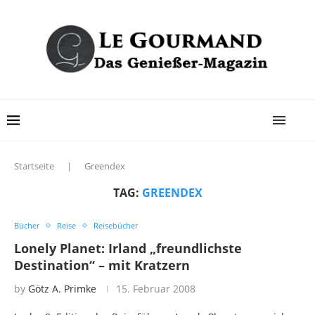
Startseite
|
Greendex
TAG:
GREENDEX
Bücher
Reise
Reisebücher
Lonely Planet: Irland „freundlichste
Destination“ – mit Kratzern
by
Götz A. Primke
15. Februar 2008