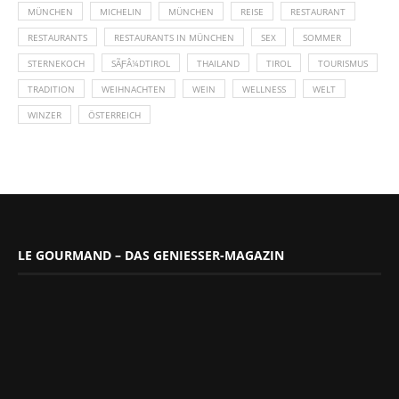
MÜNCHEN
MICHELIN
MÜNCHEN
REISE
RESTAURANT
RESTAURANTS
RESTAURANTS IN MÜNCHEN
SEX
SOMMER
STERNEKOCH
SÃƑÂ¼DTIROL
THAILAND
TIROL
TOURISMUS
TRADITION
WEIHNACHTEN
WEIN
WELLNESS
WELT
WINZER
ÖSTERREICH
LE GOURMAND – DAS GENIESSER-MAGAZIN