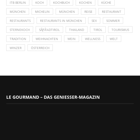
ITB BERLIN
KOCH
KOCHBUCH
KOCHEN
KÜCHE
MÜNCHEN
MICHELIN
MÜNCHEN
REISE
RESTAURANT
RESTAURANTS
RESTAURANTS IN MÜNCHEN
SEX
SOMMER
STERNEKOCH
SÃƑÂ¼DTIROL
THAILAND
TIROL
TOURISMUS
TRADITION
WEIHNACHTEN
WEIN
WELLNESS
WELT
WINZER
ÖSTERREICH
LE GOURMAND – DAS GENIESSER-MAGAZIN