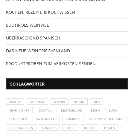
KOCHEN, REZEPTE & KOCHWISSEN
SÜDTIROLS WEINWELT
ÜBERRASCHEND SPANISCH
DAS NEUE WEINGRIECHENLAND
PRODUKTPROBEN ZUM VERKOSTEN SENDEN
SCHLAGWÖRTER
AUSTRIA
AYURVEDA
BAYERN
BERLIN
BIER
CHAMPAGNER
COCKTAIL
DEUTSCHLAND
ESSEN
EURO
FRANKREICH
GAULT-MILLAU
GOURMET
GOURMET-RESTAURANT
GUIDE MICHELIN
HAMBURG
HOTEL
HOTELS
ITALIEN