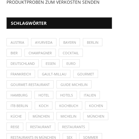
PRODUKTPROBEN ZUM VERKOSTEN SENDEN
SCHLAGWÖRTER
AUSTRIA
AYURVEDA
BAYERN
BERLIN
BIER
CHAMPAGNER
COCKTAIL
DEUTSCHLAND
ESSEN
EURO
FRANKREICH
GAULT-MILLAU
GOURMET
GOURMET-RESTAURANT
GUIDE MICHELIN
HAMBURG
HOTEL
HOTELS
ITALIEN
ITB BERLIN
KOCH
KOCHBUCH
KOCHEN
KÜCHE
MÜNCHEN
MICHELIN
MÜNCHEN
REISE
RESTAURANT
RESTAURANTS
RESTAURANTS IN MÜNCHEN
SEX
SOMMER