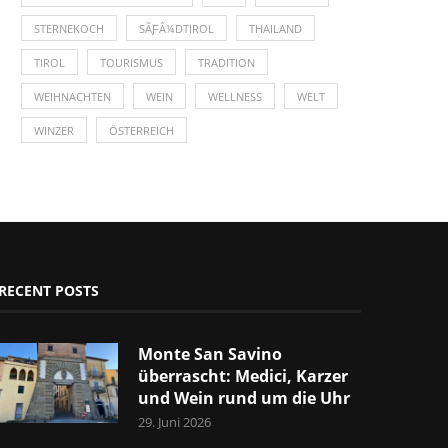
STERNEKOCH
SÃƑÂ¼DTIROL
THAILAND
TIROL
TOURISMUS
TRADITION
WEIHNACHTEN
WEIN
WELLNESS
WELT
WINZER
ÖSTERREICH
RECENT POSTS
Monte San Savino
überrascht: Medici, Karzer
und Wein rund um die Uhr
29. Juni 2026