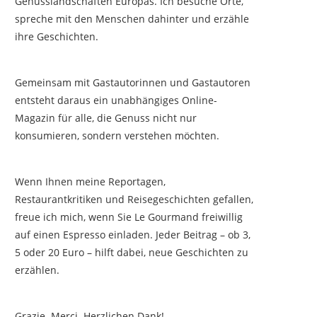
Genusslandschaften Europas. Ich besuche Orte,
spreche mit den Menschen dahinter und erzähle
ihre Geschichten.
Gemeinsam mit Gastautorinnen und Gastautoren
entsteht daraus ein unabhängiges Online-
Magazin für alle, die Genuss nicht nur
konsumieren, sondern verstehen möchten.
Wenn Ihnen meine Reportagen,
Restaurantkritiken und Reisegeschichten gefallen,
freue ich mich, wenn Sie Le Gourmand freiwillig
auf einen Espresso einladen. Jeder Beitrag – ob 3,
5 oder 20 Euro – hilft dabei, neue Geschichten zu
erzählen.
Grazie. Merci. Herzlichen Dank!