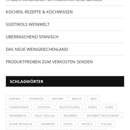
KOCHEN, REZEPTE & KOCHWISSEN
SÜDTIROLS WEINWELT
ÜBERRASCHEND SPANISCH
DAS NEUE WEINGRIECHENLAND
PRODUKTPROBEN ZUM VERKOSTEN SENDEN
SCHLAGWÖRTER
AUSTRIA
AYURVEDA
BAYERN
BERLIN
BIER
CHAMPAGNER
COCKTAIL
DEUTSCHLAND
ESSEN
EURO
FRANKREICH
GAULT-MILLAU
GOURMET
GOURMET-RESTAURANT
GUIDE MICHELIN
HAMBURG
HOTEL
HOTELS
ITALIEN