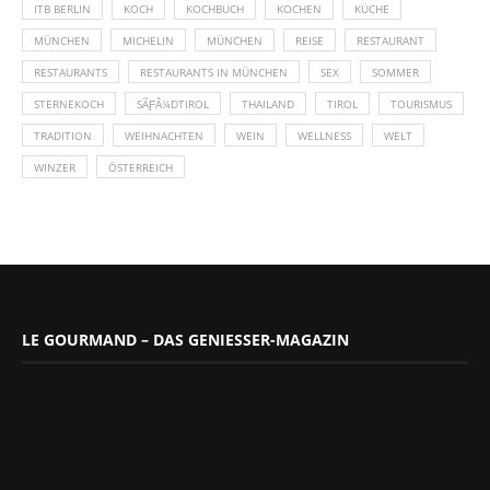
ITB BERLIN
KOCH
KOCHBUCH
KOCHEN
KÜCHE
MÜNCHEN
MICHELIN
MÜNCHEN
REISE
RESTAURANT
RESTAURANTS
RESTAURANTS IN MÜNCHEN
SEX
SOMMER
STERNEKOCH
SÃƑÂ¼DTIROL
THAILAND
TIROL
TOURISMUS
TRADITION
WEIHNACHTEN
WEIN
WELLNESS
WELT
WINZER
ÖSTERREICH
LE GOURMAND – DAS GENIESSER-MAGAZIN