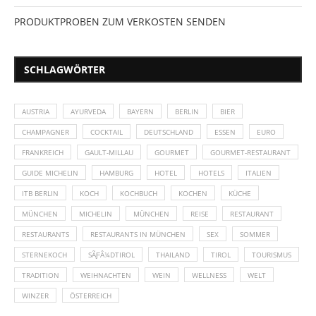
PRODUKTPROBEN ZUM VERKOSTEN SENDEN
SCHLAGWÖRTER
AUSTRIA
AYURVEDA
BAYERN
BERLIN
BIER
CHAMPAGNER
COCKTAIL
DEUTSCHLAND
ESSEN
EURO
FRANKREICH
GAULT-MILLAU
GOURMET
GOURMET-RESTAURANT
GUIDE MICHELIN
HAMBURG
HOTEL
HOTELS
ITALIEN
ITB BERLIN
KOCH
KOCHBUCH
KOCHEN
KÜCHE
MÜNCHEN
MICHELIN
MÜNCHEN
REISE
RESTAURANT
RESTAURANTS
RESTAURANTS IN MÜNCHEN
SEX
SOMMER
STERNEKOCH
SÃƑÂ¼DTIROL
THAILAND
TIROL
TOURISMUS
TRADITION
WEIHNACHTEN
WEIN
WELLNESS
WELT
WINZER
ÖSTERREICH