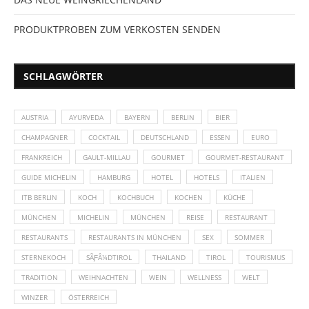
PRODUKTPROBEN ZUM VERKOSTEN SENDEN
SCHLAGWÖRTER
AUSTRIA
AYURVEDA
BAYERN
BERLIN
BIER
CHAMPAGNER
COCKTAIL
DEUTSCHLAND
ESSEN
EURO
FRANKREICH
GAULT-MILLAU
GOURMET
GOURMET-RESTAURANT
GUIDE MICHELIN
HAMBURG
HOTEL
HOTELS
ITALIEN
ITB BERLIN
KOCH
KOCHBUCH
KOCHEN
KÜCHE
MÜNCHEN
MICHELIN
MÜNCHEN
REISE
RESTAURANT
RESTAURANTS
RESTAURANTS IN MÜNCHEN
SEX
SOMMER
STERNEKOCH
SÃƑÂ¼DTIROL
THAILAND
TIROL
TOURISMUS
TRADITION
WEIHNACHTEN
WEIN
WELLNESS
WELT
WINZER
ÖSTERREICH