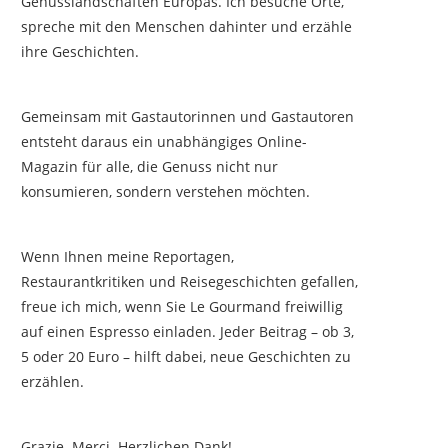
Genusslandschaften Europas. Ich besuche Orte,
spreche mit den Menschen dahinter und erzähle
ihre Geschichten.
Gemeinsam mit Gastautorinnen und Gastautoren
entsteht daraus ein unabhängiges Online-
Magazin für alle, die Genuss nicht nur
konsumieren, sondern verstehen möchten.
Wenn Ihnen meine Reportagen,
Restaurantkritiken und Reisegeschichten gefallen,
freue ich mich, wenn Sie Le Gourmand freiwillig
auf einen Espresso einladen. Jeder Beitrag – ob 3,
5 oder 20 Euro – hilft dabei, neue Geschichten zu
erzählen.
Grazie. Merci. Herzlichen Dank!