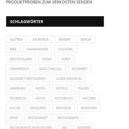
PRODUKTPROBEN ZUM VERKOSTEN SENDEN
SCHLAGWÖRTER
AUSTRIA
AYURVEDA
BAYERN
BERLIN
BIER
CHAMPAGNER
COCKTAIL
DEUTSCHLAND
ESSEN
EURO
FRANKREICH
GAULT-MILLAU
GOURMET
GOURMET-RESTAURANT
GUIDE MICHELIN
HAMBURG
HOTEL
HOTELS
ITALIEN
ITB BERLIN
KOCH
KOCHBUCH
KOCHEN
KÜCHE
MÜNCHEN
MICHELIN
MÜNCHEN
REISE
RESTAURANT
RESTAURANTS
RESTAURANTS IN MÜNCHEN
SEX
SOMMER