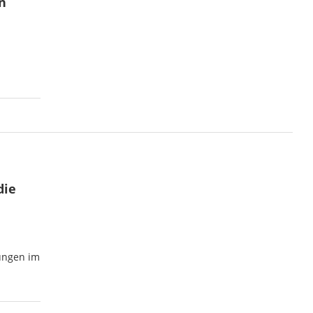
n
die
ungen im