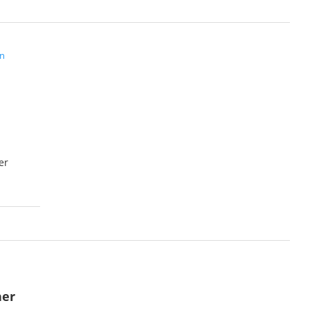
n
er
ner