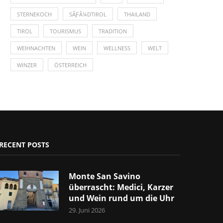
STERNEKOCH
SÃƑÂ¼DTIROL
THAILAND
TIROL
TOURISMUS
TRADITION
WEIHNACHTEN
WEIN
WELLNESS
WELT
WINZER
ÖSTERREICH
RECENT POSTS
Monte San Savino
überrascht: Medici, Karzer
und Wein rund um die Uhr
29. Juni 2026