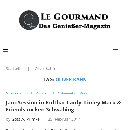
Startseite
|
Oliver Kahn
TAG:
OLIVER KAHN
Messen/Events
München
Restaurants in München
Jam-Session in Kultbar Lardy: Linley Mack &
Friends rocken Schwabing
by
Götz A. Primke
25. Februar 2014