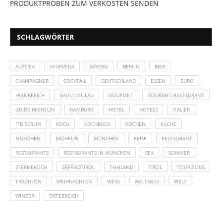
PRODUKTPROBEN ZUM VERKOSTEN SENDEN
SCHLAGWÖRTER
AUSTRIA
AYURVEDA
BAYERN
BERLIN
BIER
CHAMPAGNER
COCKTAIL
DEUTSCHLAND
ESSEN
EURO
FRANKREICH
GAULT-MILLAU
GOURMET
GOURMET-RESTAURANT
GUIDE MICHELIN
HAMBURG
HOTEL
HOTELS
ITALIEN
ITB BERLIN
KOCH
KOCHBUCH
KOCHEN
KÜCHE
MÜNCHEN
MICHELIN
MÜNCHEN
REISE
RESTAURANT
RESTAURANTS
RESTAURANTS IN MÜNCHEN
SEX
SOMMER
STERNEKOCH
SÃƑÂ¼DTIROL
THAILAND
TIROL
TOURISMUS
TRADITION
WEIHNACHTEN
WEIN
WELLNESS
WELT
WINZER
ÖSTERREICH