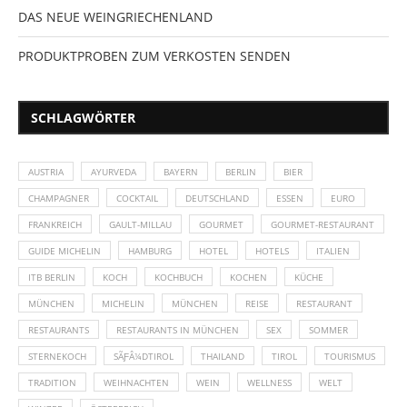
DAS NEUE WEINGRIECHENLAND
PRODUKTPROBEN ZUM VERKOSTEN SENDEN
SCHLAGWÖRTER
AUSTRIA
AYURVEDA
BAYERN
BERLIN
BIER
CHAMPAGNER
COCKTAIL
DEUTSCHLAND
ESSEN
EURO
FRANKREICH
GAULT-MILLAU
GOURMET
GOURMET-RESTAURANT
GUIDE MICHELIN
HAMBURG
HOTEL
HOTELS
ITALIEN
ITB BERLIN
KOCH
KOCHBUCH
KOCHEN
KÜCHE
MÜNCHEN
MICHELIN
MÜNCHEN
REISE
RESTAURANT
RESTAURANTS
RESTAURANTS IN MÜNCHEN
SEX
SOMMER
STERNEKOCH
SÃƑÂ¼DTIROL
THAILAND
TIROL
TOURISMUS
TRADITION
WEIHNACHTEN
WEIN
WELLNESS
WELT