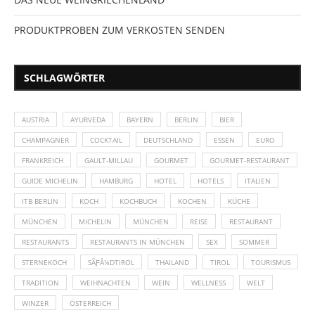
PRODUKTPROBEN ZUM VERKOSTEN SENDEN
SCHLAGWÖRTER
AUSTRIA
AYURVEDA
BAYERN
BERLIN
BIER
CHAMPAGNER
COCKTAIL
DEUTSCHLAND
ESSEN
EURO
FRANKREICH
GAULT-MILLAU
GOURMET
GOURMET-RESTAURANT
GUIDE MICHELIN
HAMBURG
HOTEL
HOTELS
ITALIEN
ITB BERLIN
KOCH
KOCHBUCH
KOCHEN
KÜCHE
MÜNCHEN
MICHELIN
MÜNCHEN
REISE
RESTAURANT
RESTAURANTS
RESTAURANTS IN MÜNCHEN
SEX
SOMMER
STERNEKOCH
SÃƑÂ¼DTIROL
THAILAND
TIROL
TOURISMUS
TRADITION
WEIHNACHTEN
WEIN
WELLNESS
WELT
WINZER
ÖSTERREICH