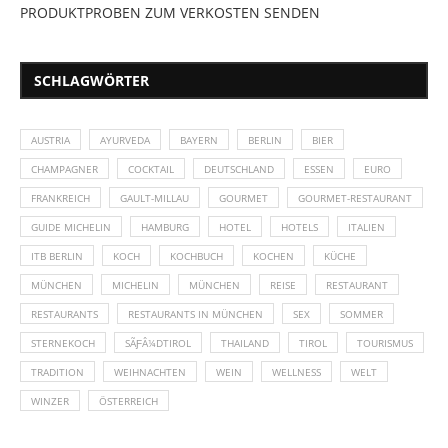
PRODUKTPROBEN ZUM VERKOSTEN SENDEN
SCHLAGWÖRTER
AUSTRIA
AYURVEDA
BAYERN
BERLIN
BIER
CHAMPAGNER
COCKTAIL
DEUTSCHLAND
ESSEN
EURO
FRANKREICH
GAULT-MILLAU
GOURMET
GOURMET-RESTAURANT
GUIDE MICHELIN
HAMBURG
HOTEL
HOTELS
ITALIEN
ITB BERLIN
KOCH
KOCHBUCH
KOCHEN
KÜCHE
MÜNCHEN
MICHELIN
MÜNCHEN
REISE
RESTAURANT
RESTAURANTS
RESTAURANTS IN MÜNCHEN
SEX
SOMMER
STERNEKOCH
SÃƑÂ¼DTIROL
THAILAND
TIROL
TOURISMUS
TRADITION
WEIHNACHTEN
WEIN
WELLNESS
WELT
WINZER
ÖSTERREICH