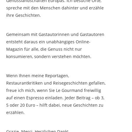
Genusslandschaften Europas. Ich besuche Orte,
spreche mit den Menschen dahinter und erzähle
ihre Geschichten.
Gemeinsam mit Gastautorinnen und Gastautoren
entsteht daraus ein unabhängiges Online-
Magazin für alle, die Genuss nicht nur
konsumieren, sondern verstehen möchten.
Wenn Ihnen meine Reportagen,
Restaurantkritiken und Reisegeschichten gefallen,
freue ich mich, wenn Sie Le Gourmand freiwillig
auf einen Espresso einladen. Jeder Beitrag – ob 3,
5 oder 20 Euro – hilft dabei, neue Geschichten zu
erzählen.
Grazie. Merci. Herzlichen Dank!