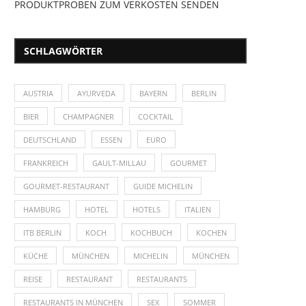
PRODUKTPROBEN ZUM VERKOSTEN SENDEN
SCHLAGWÖRTER
AUSTRIA
AYURVEDA
BAYERN
BERLIN
BIER
CHAMPAGNER
COCKTAIL
DEUTSCHLAND
ESSEN
EURO
FRANKREICH
GAULT-MILLAU
GOURMET
GOURMET-RESTAURANT
GUIDE MICHELIN
HAMBURG
HOTEL
HOTELS
ITALIEN
ITB BERLIN
KOCH
KOCHBUCH
KOCHEN
KÜCHE
MÜNCHEN
MICHELIN
MÜNCHEN
REISE
RESTAURANT
RESTAURANTS
RESTAURANTS IN MÜNCHEN
SEX
SOMMER