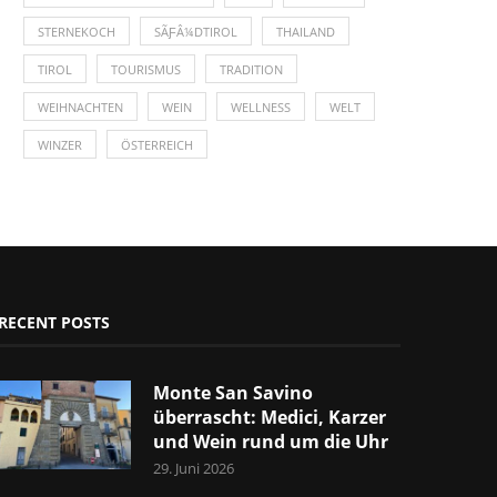
STERNEKOCH
SÃƑÂ¼DTIROL
THAILAND
TIROL
TOURISMUS
TRADITION
WEIHNACHTEN
WEIN
WELLNESS
WELT
WINZER
ÖSTERREICH
RECENT POSTS
Monte San Savino
überrascht: Medici, Karzer
und Wein rund um die Uhr
29. Juni 2026