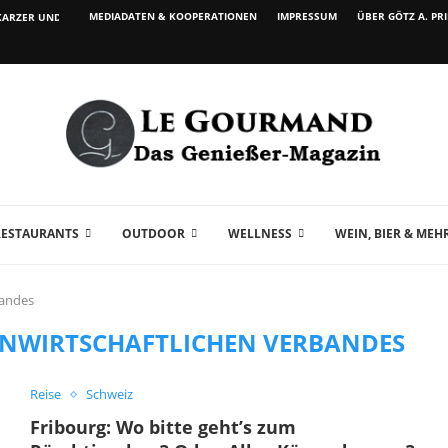
MEDIADATEN & KOOPERATIONEN
IMPRESSUM
ÜBER GÖTZ A. PR
ARZER UND WEIN...
RESTAURANTS
OUTDOOR
WELLNESS
WEIN, BIER & MEH
bandes
ENWIRTSCHAFTLICHEN VERBANDES
Reise
Schweiz
Fribourg: Wo bitte geht’s zum