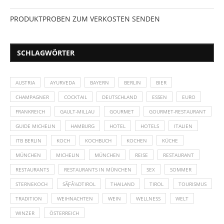
PRODUKTPROBEN ZUM VERKOSTEN SENDEN
SCHLAGWÖRTER
AUSTRIA
AYURVEDA
BAYERN
BERLIN
BIER
CHAMPAGNER
COCKTAIL
DEUTSCHLAND
ESSEN
EURO
FRANKREICH
GAULT-MILLAU
GOURMET
GOURMET-RESTAURANT
GUIDE MICHELIN
HAMBURG
HOTEL
HOTELS
ITALIEN
ITB BERLIN
KOCH
KOCHBUCH
KOCHEN
KÜCHE
MÜNCHEN
MICHELIN
MÜNCHEN
REISE
RESTAURANT
RESTAURANTS
RESTAURANTS IN MÜNCHEN
SEX
SOMMER
STERNEKOCH
SÃƑÂ¼DTIROL
THAILAND
TIROL
TOURISMUS
TRADITION
WEIHNACHTEN
WEIN
WELLNESS
WELT
WINZER
ÖSTERREICH