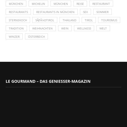
MÜNCHEN
MICHELIN
MÜNCHEN
REISE
RESTAURANT
RESTAURANTS
RESTAURANTS IN MÜNCHEN
SEX
SOMMER
STERNEKOCH
SÃƑÂ¼DTIROL
THAILAND
TIROL
TOURISMUS
TRADITION
WEIHNACHTEN
WEIN
WELLNESS
WELT
WINZER
ÖSTERREICH
LE GOURMAND – DAS GENIESSER-MAGAZIN