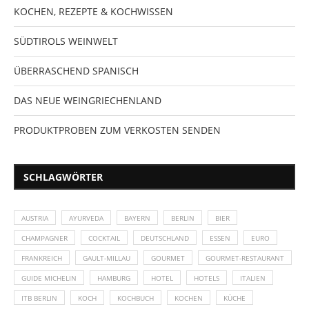
KOCHEN, REZEPTE & KOCHWISSEN
SÜDTIROLS WEINWELT
ÜBERRASCHEND SPANISCH
DAS NEUE WEINGRIECHENLAND
PRODUKTPROBEN ZUM VERKOSTEN SENDEN
SCHLAGWÖRTER
AUSTRIA
AYURVEDA
BAYERN
BERLIN
BIER
CHAMPAGNER
COCKTAIL
DEUTSCHLAND
ESSEN
EURO
FRANKREICH
GAULT-MILLAU
GOURMET
GOURMET-RESTAURANT
GUIDE MICHELIN
HAMBURG
HOTEL
HOTELS
ITALIEN
ITB BERLIN
KOCH
KOCHBUCH
KOCHEN
KÜCHE