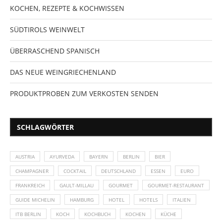
KOCHEN, REZEPTE & KOCHWISSEN
SÜDTIROLS WEINWELT
ÜBERRASCHEND SPANISCH
DAS NEUE WEINGRIECHENLAND
PRODUKTPROBEN ZUM VERKOSTEN SENDEN
SCHLAGWÖRTER
AUSTRIA
AYURVEDA
BAYERN
BERLIN
BIER
CHAMPAGNER
COCKTAIL
DEUTSCHLAND
ESSEN
EURO
FRANKREICH
GAULT-MILLAU
GOURMET
GOURMET-RESTAURANT
GUIDE MICHELIN
HAMBURG
HOTEL
HOTELS
ITALIEN
ITB BERLIN
KOCH
KOCHBUCH
KOCHEN
KÜCHE