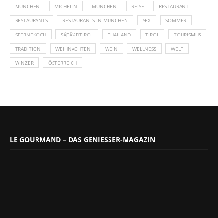
MÜNCHEN
MICHELIN
MÜNCHEN
REISE
RESTAURANT
RESTAURANTS
RESTAURANTS IN MÜNCHEN
SEX
SOMMER
STERNEKOCH
SÃƑÂ¼DTIROL
THAILAND
TIROL
TOURISMUS
TRADITION
WEIHNACHTEN
WEIN
WELLNESS
WELT
WINZER
ÖSTERREICH
LE GOURMAND – DAS GENIESSER-MAGAZIN