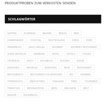
PRODUKTPROBEN ZUM VERKOSTEN SENDEN
SCHLAGWÖRTER
AUSTRIA
AYURVEDA
BAYERN
BERLIN
BIER
CHAMPAGNER
COCKTAIL
DEUTSCHLAND
ESSEN
EURO
FRANKREICH
GAULT-MILLAU
GOURMET
GOURMET-RESTAURANT
GUIDE MICHELIN
HAMBURG
HOTEL
HOTELS
ITALIEN
ITB BERLIN
KOCH
KOCHBUCH
KOCHEN
KÜCHE
MÜNCHEN
MICHELIN
MÜNCHEN
REISE
RESTAURANT
RESTAURANTS
RESTAURANTS IN MÜNCHEN
SEX
SOMMER
STERNEKOCH
SÃƑÂ¼DTIROL
THAILAND
TIROL
TOURISMUS
TRADITION
WEIHNACHTEN
WEIN
WELLNESS
WELT
WINZER
ÖSTERREICH