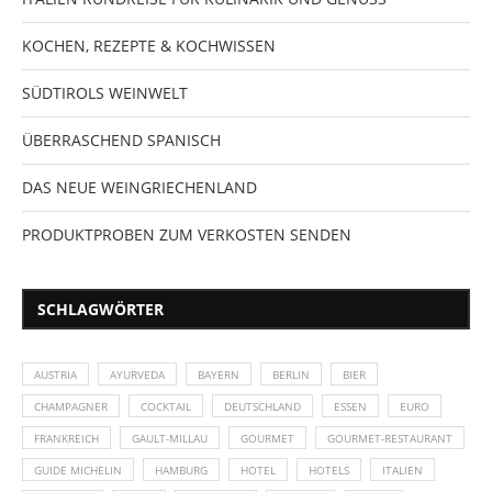
KOCHEN, REZEPTE & KOCHWISSEN
SÜDTIROLS WEINWELT
ÜBERRASCHEND SPANISCH
DAS NEUE WEINGRIECHENLAND
PRODUKTPROBEN ZUM VERKOSTEN SENDEN
SCHLAGWÖRTER
AUSTRIA
AYURVEDA
BAYERN
BERLIN
BIER
CHAMPAGNER
COCKTAIL
DEUTSCHLAND
ESSEN
EURO
FRANKREICH
GAULT-MILLAU
GOURMET
GOURMET-RESTAURANT
GUIDE MICHELIN
HAMBURG
HOTEL
HOTELS
ITALIEN