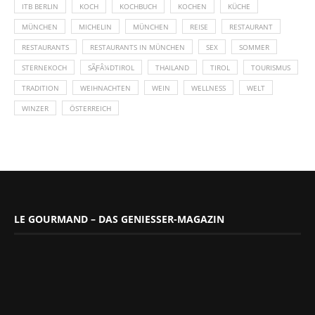
ITB BERLIN
KOCH
KOCHBUCH
KOCHEN
KÜCHE
MÜNCHEN
MICHELIN
MÜNCHEN
REISE
RESTAURANT
RESTAURANTS
RESTAURANTS IN MÜNCHEN
SEX
SOMMER
STERNEKOCH
SÃƑÂ¼DTIROL
THAILAND
TIROL
TOURISMUS
TRADITION
WEIHNACHTEN
WEIN
WELLNESS
WELT
WINZER
ÖSTERREICH
LE GOURMAND – DAS GENIESSER-MAGAZIN