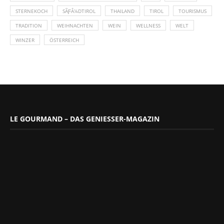
STERNEKOCH
SÃƑÂ¼DTIROL
THAILAND
TIROL
TOURISMUS
TRADITION
WEIHNACHTEN
WEIN
WELLNESS
WELT
WINZER
ÖSTERREICH
LE GOURMAND – DAS GENIESSER-MAGAZIN