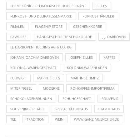
EHEM. KÖNIGLICH BAYERISCHE HOFLIEFERANT
EILLES
FEINKOST- UND DELIKATESSENMARKE
FEINKOSTHÄNDLER
FILIALEN
FLAGSHIP STORE
GESCHENKKÖRBE
GEWÜRZE
HANDGESCHÖPFTE SCHOKOLADE
J.J. DARBOVEN
J.J. DARBOVEN HOLDING AG & CO. KG
JOHANN JOACHIM DARBOVEN
JOSEPH EILLES
KAFFEE
KOLONIALWARENGESCHÄFT
KOLONIALWARENLADEN
LUDWIG II
MARKE EILLES
MARTIN SCHMITZ
MITBRINGSEL
MODERNE
ROHKAFFEE-IMPORTFIRMA
SCHOKOLADENBRUNNEN
SCHUHGESCHÄFT
SOUVENIR
SOUVENIRGESCHÄFT
SPEZIALITÄTENHAUS
STAMMHAUS
TEE
TRADITION
WEIN
WWW.GANZ-MUENCHEN.DE