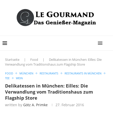
Startseite
|
Food
|
Delikatessen in München: Eilles: Die
Verwandlung vom Traditionshaus zum Flagship Store
FOOD
MÜNCHEN
RESTAURANTS
RESTAURANTS IN MÜNCHEN
TEE
WEIN
Delikatessen in München: Eilles: Die
Verwandlung vom Traditionshaus zum
Flagship Store
written by
Götz A. Primke
27. Februar 2016