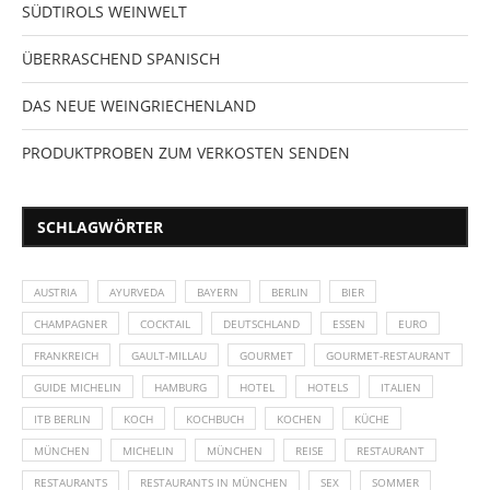
SÜDTIROLS WEINWELT
ÜBERRASCHEND SPANISCH
DAS NEUE WEINGRIECHENLAND
PRODUKTPROBEN ZUM VERKOSTEN SENDEN
SCHLAGWÖRTER
AUSTRIA
AYURVEDA
BAYERN
BERLIN
BIER
CHAMPAGNER
COCKTAIL
DEUTSCHLAND
ESSEN
EURO
FRANKREICH
GAULT-MILLAU
GOURMET
GOURMET-RESTAURANT
GUIDE MICHELIN
HAMBURG
HOTEL
HOTELS
ITALIEN
ITB BERLIN
KOCH
KOCHBUCH
KOCHEN
KÜCHE
MÜNCHEN
MICHELIN
MÜNCHEN
REISE
RESTAURANT
RESTAURANTS
RESTAURANTS IN MÜNCHEN
SEX
SOMMER