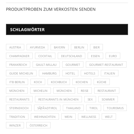
PRODUKTPROBEN ZUM VERKOSTEN SENDEN
SCHLAGWÖRTER
AUSTRIA
AYURVEDA
BAYERN
BERLIN
BIER
CHAMPAGNER
COCKTAIL
DEUTSCHLAND
ESSEN
EURO
FRANKREICH
GAULT-MILLAU
GOURMET
GOURMET-RESTAURANT
GUIDE MICHELIN
HAMBURG
HOTEL
HOTELS
ITALIEN
ITB BERLIN
KOCH
KOCHBUCH
KOCHEN
KÜCHE
MÜNCHEN
MICHELIN
MÜNCHEN
REISE
RESTAURANT
RESTAURANTS
RESTAURANTS IN MÜNCHEN
SEX
SOMMER
STERNEKOCH
SÃƑÂ¼DTIROL
THAILAND
TIROL
TOURISMUS
TRADITION
WEIHNACHTEN
WEIN
WELLNESS
WELT
WINZER
ÖSTERREICH