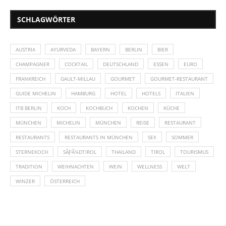
SCHLAGWÖRTER
AUSTRIA
AYURVEDA
BAYERN
BERLIN
BIER
CHAMPAGNER
COCKTAIL
DEUTSCHLAND
ESSEN
EURO
FRANKREICH
GAULT-MILLAU
GOURMET
GOURMET-RESTAURANT
GUIDE MICHELIN
HAMBURG
HOTEL
HOTELS
ITALIEN
ITB BERLIN
KOCH
KOCHBUCH
KOCHEN
KÜCHE
MÜNCHEN
MICHELIN
MÜNCHEN
REISE
RESTAURANT
RESTAURANTS
RESTAURANTS IN MÜNCHEN
SEX
SOMMER
STERNEKOCH
SÃƑÂ¼DTIROL
THAILAND
TIROL
TOURISMUS
TRADITION
WEIHNACHTEN
WEIN
WELLNESS
WELT
WINZER
ÖSTERREICH