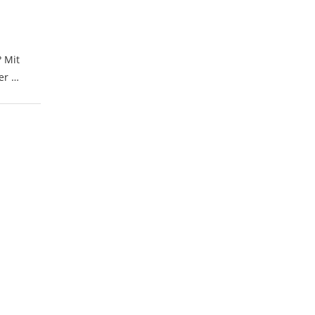
 Mit
er …