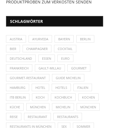
PRODUKTPROBEN ZUM VERKOSTEN SENDEN
SCHLAGWÖRTER
AUSTRIA
AYURVEDA
BAYERN
BERLIN
BIER
CHAMPAGNER
COCKTAIL
DEUTSCHLAND
ESSEN
EURO
FRANKREICH
GAULT-MILLAU
GOURMET
GOURMET-RESTAURANT
GUIDE MICHELIN
HAMBURG
HOTEL
HOTELS
ITALIEN
ITB BERLIN
KOCH
KOCHBUCH
KOCHEN
KÜCHE
MÜNCHEN
MICHELIN
MÜNCHEN
REISE
RESTAURANT
RESTAURANTS
RESTAURANTS IN MÜNCHEN
SEX
SOMMER