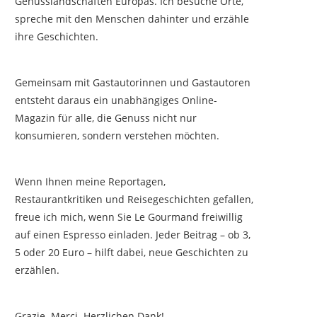
Genusslandschaften Europas. Ich besuche Orte,
spreche mit den Menschen dahinter und erzähle
ihre Geschichten.
Gemeinsam mit Gastautorinnen und Gastautoren
entsteht daraus ein unabhängiges Online-
Magazin für alle, die Genuss nicht nur
konsumieren, sondern verstehen möchten.
Wenn Ihnen meine Reportagen,
Restaurantkritiken und Reisegeschichten gefallen,
freue ich mich, wenn Sie Le Gourmand freiwillig
auf einen Espresso einladen. Jeder Beitrag – ob 3,
5 oder 20 Euro – hilft dabei, neue Geschichten zu
erzählen.
Grazie. Merci. Herzlichen Dank!