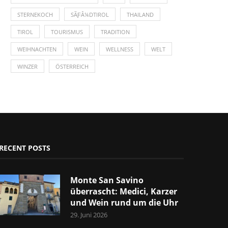
STERNEKOCH
SÃƑÂ¼DTIROL
THAILAND
TIROL
TOURISMUS
TRADITION
WEIHNACHTEN
WEIN
WELLNESS
WELT
WINZER
ÖSTERREICH
RECENT POSTS
Monte San Savino
überrascht: Medici, Karzer
und Wein rund um die Uhr
29. Juni 2026