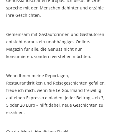
Genusslandschaften Europas. Ich besuche Orte,
spreche mit den Menschen dahinter und erzähle
ihre Geschichten.
Gemeinsam mit Gastautorinnen und Gastautoren
entsteht daraus ein unabhängiges Online-
Magazin für alle, die Genuss nicht nur
konsumieren, sondern verstehen möchten.
Wenn Ihnen meine Reportagen,
Restaurantkritiken und Reisegeschichten gefallen,
freue ich mich, wenn Sie Le Gourmand freiwillig
auf einen Espresso einladen. Jeder Beitrag – ob 3,
5 oder 20 Euro – hilft dabei, neue Geschichten zu
erzählen.
Grazie. Merci. Herzlichen Dank!