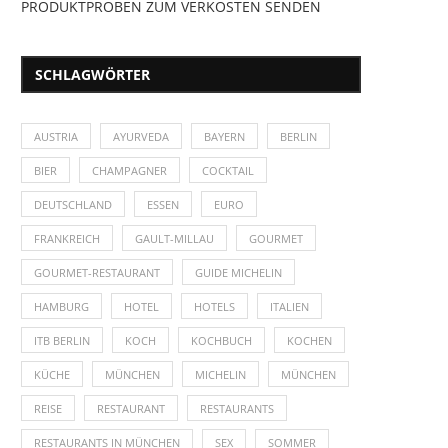
PRODUKTPROBEN ZUM VERKOSTEN SENDEN
SCHLAGWÖRTER
AUSTRIA
AYURVEDA
BAYERN
BERLIN
BIER
CHAMPAGNER
COCKTAIL
DEUTSCHLAND
ESSEN
EURO
FRANKREICH
GAULT-MILLAU
GOURMET
GOURMET-RESTAURANT
GUIDE MICHELIN
HAMBURG
HOTEL
HOTELS
ITALIEN
ITB BERLIN
KOCH
KOCHBUCH
KOCHEN
KÜCHE
MÜNCHEN
MICHELIN
MÜNCHEN
REISE
RESTAURANT
RESTAURANTS
RESTAURANTS IN MÜNCHEN
SEX
SOMMER