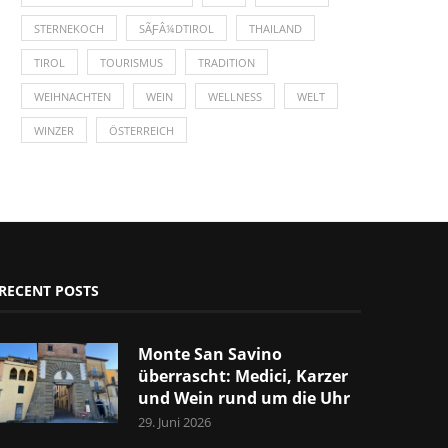
STERNEKOCH
SÃƑÂ¼DTIROL
THAILAND
TIROL
TOURISMUS
TRADITION
WEIHNACHTEN
WEIN
WELLNESS
WELT
WINZER
ÖSTERREICH
RECENT POSTS
Monte San Savino
überrascht: Medici, Karzer
und Wein rund um die Uhr
29. Juni 2026