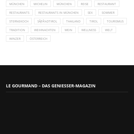
MÜNCHEN
MICHELIN
MÜNCHEN
REISE
RESTAURANT
RESTAURANTS
RESTAURANTS IN MÜNCHEN
SEX
SOMMER
STERNEKOCH
SÃƑÂ¼DTIROL
THAILAND
TIROL
TOURISMUS
TRADITION
WEIHNACHTEN
WEIN
WELLNESS
WELT
WINZER
ÖSTERREICH
LE GOURMAND – DAS GENIESSER-MAGAZIN