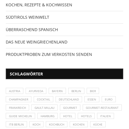
KOCHEN, REZEPTE & KOCHWISSEN
SÜDTIROLS WEINWELT
ÜBERRASCHEND SPANISCH
DAS NEUE WEINGRIECHENLAND
PRODUKTPROBEN ZUM VERKOSTEN SENDEN
SCHLAGWÖRTER
AUSTRIA
AYURVEDA
BAYERN
BERLIN
BIER
CHAMPAGNER
COCKTAIL
DEUTSCHLAND
ESSEN
EURO
FRANKREICH
GAULT-MILLAU
GOURMET
GOURMET-RESTAURANT
GUIDE MICHELIN
HAMBURG
HOTEL
HOTELS
ITALIEN
ITB BERLIN
KOCH
KOCHBUCH
KOCHEN
KÜCHE