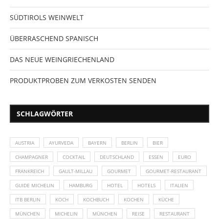
SÜDTIROLS WEINWELT
ÜBERRASCHEND SPANISCH
DAS NEUE WEINGRIECHENLAND
PRODUKTPROBEN ZUM VERKOSTEN SENDEN
SCHLAGWÖRTER
AUSTRIA
AYURVEDA
BAYERN
BERLIN
BIER
CHAMPAGNER
COCKTAIL
DEUTSCHLAND
ESSEN
EURO
FRANKREICH
GAULT-MILLAU
GOURMET
GOURMET-RESTAURANT
GUIDE MICHELIN
HAMBURG
HOTEL
HOTELS
ITALIEN
ITB BERLIN
KOCH
KOCHBUCH
KOCHEN
KÜCHE
MÜNCHEN
MICHELIN
MÜNCHEN
REISE
RESTAURANT