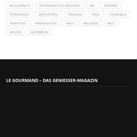
RESTAURANTS
RESTAURANTS IN MÜNCHEN
SEX
SOMMER
STERNEKOCH
SÃƑÂ¼DTIROL
THAILAND
TIROL
TOURISMUS
TRADITION
WEIHNACHTEN
WEIN
WELLNESS
WELT
WINZER
ÖSTERREICH
LE GOURMAND – DAS GENIESSER-MAGAZIN