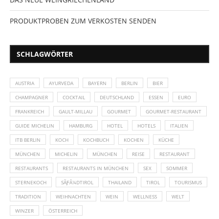
PRODUKTPROBEN ZUM VERKOSTEN SENDEN
SCHLAGWÖRTER
AUSTRIA
AYURVEDA
BAYERN
BERLIN
BIER
CHAMPAGNER
COCKTAIL
DEUTSCHLAND
ESSEN
EURO
FRANKREICH
GAULT-MILLAU
GOURMET
GOURMET-RESTAURANT
GUIDE MICHELIN
HAMBURG
HOTEL
HOTELS
ITALIEN
ITB BERLIN
KOCH
KOCHBUCH
KOCHEN
KÜCHE
MÜNCHEN
MICHELIN
MÜNCHEN
REISE
RESTAURANT
RESTAURANTS
RESTAURANTS IN MÜNCHEN
SEX
SOMMER
STERNEKOCH
SÃƑÂ¼DTIROL
THAILAND
TIROL
TOURISMUS
TRADITION
WEIHNACHTEN
WEIN
WELLNESS
WELT
WINZER
ÖSTERREICH