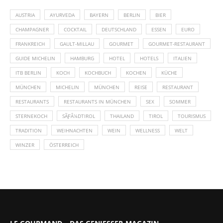
AUSTRIA
AYURVEDA
BAYERN
BERLIN
BIER
CHAMPAGNER
COCKTAIL
DEUTSCHLAND
ESSEN
EURO
FRANKREICH
GAULT-MILLAU
GOURMET
GOURMET-RESTAURANT
GUIDE MICHELIN
HAMBURG
HOTEL
HOTELS
ITALIEN
ITB BERLIN
KOCH
KOCHBUCH
KOCHEN
KÜCHE
MÜNCHEN
MICHELIN
MÜNCHEN
REISE
RESTAURANT
RESTAURANTS
RESTAURANTS IN MÜNCHEN
SEX
SOMMER
STERNEKOCH
SÃƑÂ¼DTIROL
THAILAND
TIROL
TOURISMUS
TRADITION
WEIHNACHTEN
WEIN
WELLNESS
WELT
WINZER
ÖSTERREICH