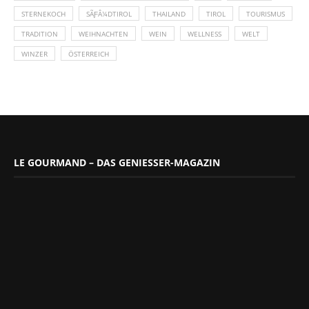
STERNEKOCH
SÃƑÂ¼DTIROL
THAILAND
TIROL
TOURISMUS
TRADITION
WEIHNACHTEN
WEIN
WELLNESS
WELT
WINZER
ÖSTERREICH
LE GOURMAND – DAS GENIESSER-MAGAZIN