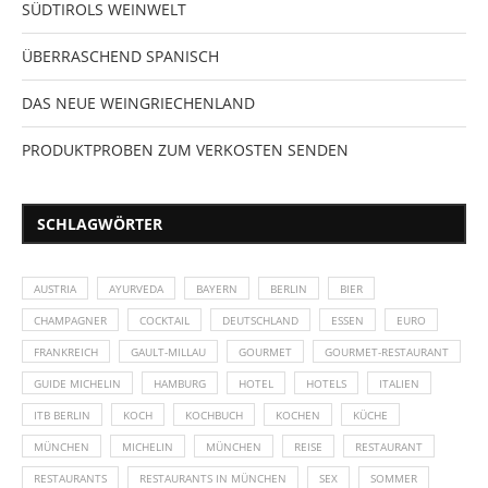
SÜDTIROLS WEINWELT
ÜBERRASCHEND SPANISCH
DAS NEUE WEINGRIECHENLAND
PRODUKTPROBEN ZUM VERKOSTEN SENDEN
SCHLAGWÖRTER
AUSTRIA
AYURVEDA
BAYERN
BERLIN
BIER
CHAMPAGNER
COCKTAIL
DEUTSCHLAND
ESSEN
EURO
FRANKREICH
GAULT-MILLAU
GOURMET
GOURMET-RESTAURANT
GUIDE MICHELIN
HAMBURG
HOTEL
HOTELS
ITALIEN
ITB BERLIN
KOCH
KOCHBUCH
KOCHEN
KÜCHE
MÜNCHEN
MICHELIN
MÜNCHEN
REISE
RESTAURANT
RESTAURANTS
RESTAURANTS IN MÜNCHEN
SEX
SOMMER