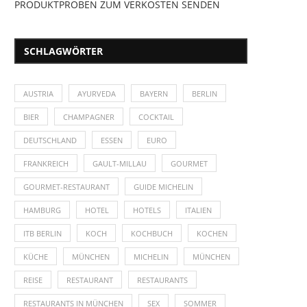
PRODUKTPROBEN ZUM VERKOSTEN SENDEN
SCHLAGWÖRTER
AUSTRIA
AYURVEDA
BAYERN
BERLIN
BIER
CHAMPAGNER
COCKTAIL
DEUTSCHLAND
ESSEN
EURO
FRANKREICH
GAULT-MILLAU
GOURMET
GOURMET-RESTAURANT
GUIDE MICHELIN
HAMBURG
HOTEL
HOTELS
ITALIEN
ITB BERLIN
KOCH
KOCHBUCH
KOCHEN
KÜCHE
MÜNCHEN
MICHELIN
MÜNCHEN
REISE
RESTAURANT
RESTAURANTS
RESTAURANTS IN MÜNCHEN
SEX
SOMMER