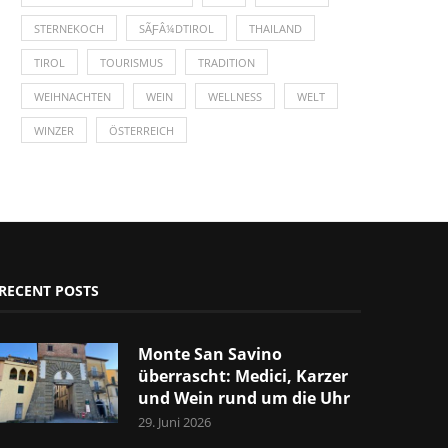
STERNEKOCH
SÃƑÂ¼DTIROL
THAILAND
TIROL
TOURISMUS
TRADITION
WEIHNACHTEN
WEIN
WELLNESS
WELT
WINZER
ÖSTERREICH
RECENT POSTS
Monte San Savino
überrascht: Medici, Karzer
und Wein rund um die Uhr
29. Juni 2026