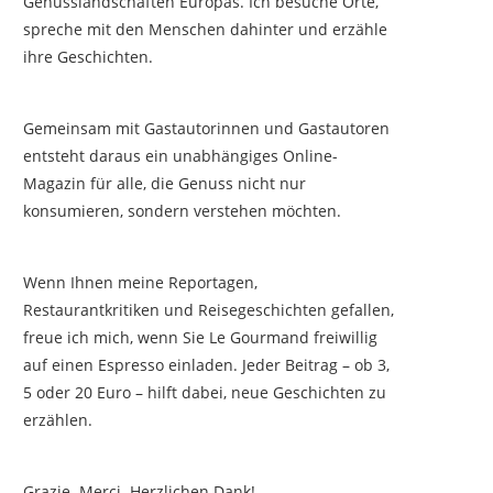
Genusslandschaften Europas. Ich besuche Orte,
spreche mit den Menschen dahinter und erzähle
ihre Geschichten.
Gemeinsam mit Gastautorinnen und Gastautoren
entsteht daraus ein unabhängiges Online-
Magazin für alle, die Genuss nicht nur
konsumieren, sondern verstehen möchten.
Wenn Ihnen meine Reportagen,
Restaurantkritiken und Reisegeschichten gefallen,
freue ich mich, wenn Sie Le Gourmand freiwillig
auf einen Espresso einladen. Jeder Beitrag – ob 3,
5 oder 20 Euro – hilft dabei, neue Geschichten zu
erzählen.
Grazie. Merci. Herzlichen Dank!