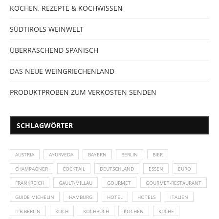
KOCHEN, REZEPTE & KOCHWISSEN
SÜDTIROLS WEINWELT
ÜBERRASCHEND SPANISCH
DAS NEUE WEINGRIECHENLAND
PRODUKTPROBEN ZUM VERKOSTEN SENDEN
SCHLAGWÖRTER
AUSTRIA
AYURVEDA
BAYERN
BERLIN
BIER
CHAMPAGNER
COCKTAIL
DEUTSCHLAND
ESSEN
EURO
FRANKREICH
GAULT-MILLAU
GOURMET
GOURMET-RESTAURANT
GUIDE MICHELIN
HAMBURG
HOTEL
HOTELS
ITALIEN
ITB BERLIN
KOCH
KOCHBUCH
KOCHEN
KÜCHE