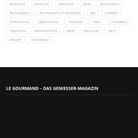
MÜNCHEN
MICHELIN
MÜNCHEN
REISE
RESTAURANT
RESTAURANTS
RESTAURANTS IN MÜNCHEN
SEX
SOMMER
STERNEKOCH
SÃƑÂ¼DTIROL
THAILAND
TIROL
TOURISMUS
TRADITION
WEIHNACHTEN
WEIN
WELLNESS
WELT
WINZER
ÖSTERREICH
LE GOURMAND – DAS GENIESSER-MAGAZIN