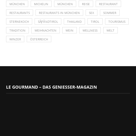
MÜNCHEN
MICHELIN
MÜNCHEN
REISE
RESTAURANT
RESTAURANTS
RESTAURANTS IN MÜNCHEN
SEX
SOMMER
STERNEKOCH
SÃƑÂ¼DTIROL
THAILAND
TIROL
TOURISMUS
TRADITION
WEIHNACHTEN
WEIN
WELLNESS
WELT
WINZER
ÖSTERREICH
LE GOURMAND – DAS GENIESSER-MAGAZIN