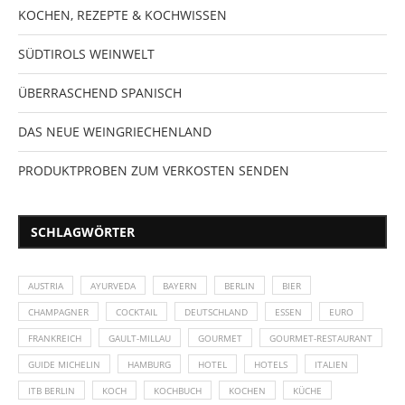
KOCHEN, REZEPTE & KOCHWISSEN
SÜDTIROLS WEINWELT
ÜBERRASCHEND SPANISCH
DAS NEUE WEINGRIECHENLAND
PRODUKTPROBEN ZUM VERKOSTEN SENDEN
SCHLAGWÖRTER
AUSTRIA
AYURVEDA
BAYERN
BERLIN
BIER
CHAMPAGNER
COCKTAIL
DEUTSCHLAND
ESSEN
EURO
FRANKREICH
GAULT-MILLAU
GOURMET
GOURMET-RESTAURANT
GUIDE MICHELIN
HAMBURG
HOTEL
HOTELS
ITALIEN
ITB BERLIN
KOCH
KOCHBUCH
KOCHEN
KÜCHE