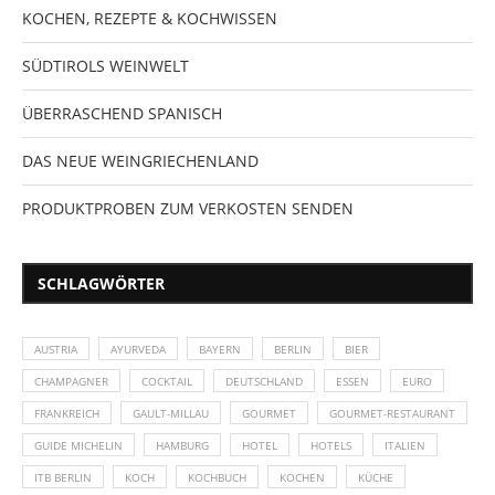
KOCHEN, REZEPTE & KOCHWISSEN
SÜDTIROLS WEINWELT
ÜBERRASCHEND SPANISCH
DAS NEUE WEINGRIECHENLAND
PRODUKTPROBEN ZUM VERKOSTEN SENDEN
SCHLAGWÖRTER
AUSTRIA
AYURVEDA
BAYERN
BERLIN
BIER
CHAMPAGNER
COCKTAIL
DEUTSCHLAND
ESSEN
EURO
FRANKREICH
GAULT-MILLAU
GOURMET
GOURMET-RESTAURANT
GUIDE MICHELIN
HAMBURG
HOTEL
HOTELS
ITALIEN
ITB BERLIN
KOCH
KOCHBUCH
KOCHEN
KÜCHE