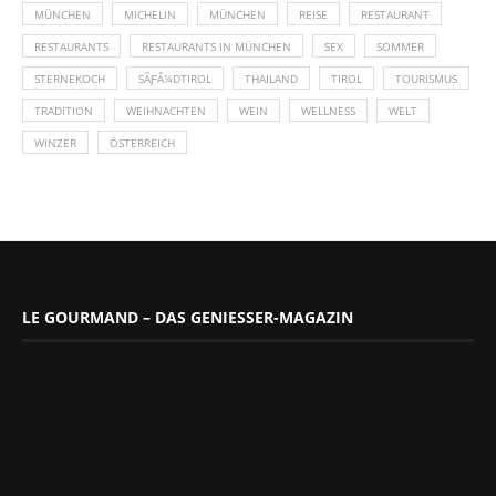
MÜNCHEN
MICHELIN
MÜNCHEN
REISE
RESTAURANT
RESTAURANTS
RESTAURANTS IN MÜNCHEN
SEX
SOMMER
STERNEKOCH
SÃƑÂ¼DTIROL
THAILAND
TIROL
TOURISMUS
TRADITION
WEIHNACHTEN
WEIN
WELLNESS
WELT
WINZER
ÖSTERREICH
LE GOURMAND – DAS GENIESSER-MAGAZIN