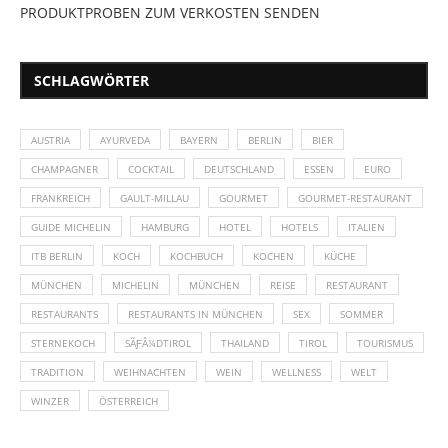
PRODUKTPROBEN ZUM VERKOSTEN SENDEN
SCHLAGWÖRTER
AUSTRIA
AYURVEDA
BAYERN
BERLIN
BIER
CHAMPAGNER
COCKTAIL
DEUTSCHLAND
ESSEN
EURO
FRANKREICH
GAULT-MILLAU
GOURMET
GOURMET-RESTAURANT
GUIDE MICHELIN
HAMBURG
HOTEL
HOTELS
ITALIEN
ITB BERLIN
KOCH
KOCHBUCH
KOCHEN
KÜCHE
MÜNCHEN
MICHELIN
MÜNCHEN
REISE
RESTAURANT
RESTAURANTS
RESTAURANTS IN MÜNCHEN
SEX
SOMMER
STERNEKOCH
SÃƑÂ¼DTIROL
THAILAND
TIROL
TOURISMUS
TRADITION
WEIHNACHTEN
WEIN
WELLNESS
WELT
WINZER
ÖSTERREICH