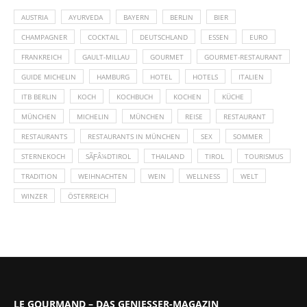
AUSTRIA
AYURVEDA
BAYERN
BERLIN
BIER
CHAMPAGNER
COCKTAIL
DEUTSCHLAND
ESSEN
EURO
FRANKREICH
GAULT-MILLAU
GOURMET
GOURMET-RESTAURANT
GUIDE MICHELIN
HAMBURG
HOTEL
HOTELS
ITALIEN
ITB BERLIN
KOCH
KOCHBUCH
KOCHEN
KÜCHE
MÜNCHEN
MICHELIN
MÜNCHEN
REISE
RESTAURANT
RESTAURANTS
RESTAURANTS IN MÜNCHEN
SEX
SOMMER
STERNEKOCH
SÃƑÂ¼DTIROL
THAILAND
TIROL
TOURISMUS
TRADITION
WEIHNACHTEN
WEIN
WELLNESS
WELT
WINZER
ÖSTERREICH
LE GOURMAND – DAS GENIESSER-MAGAZIN